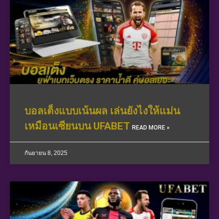
บอลเต็งแบบเน้นผล เล่นยังไงให้แม่น
เหมือนเซียนบน UFABET
READ MORE »
กันยายน 8, 2025