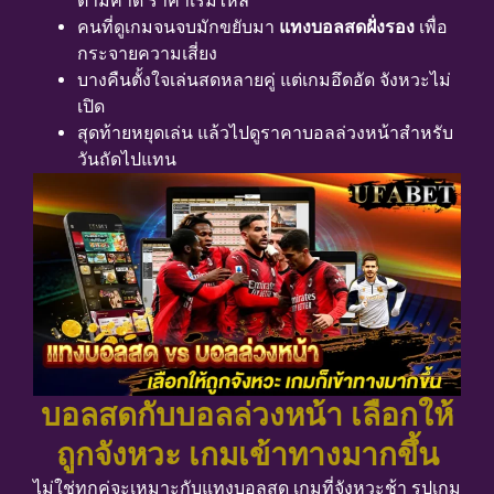
ตามคาด ราคาเริ่มไหล
คนที่ดูเกมจนจบมักขยับมา
แทงบอลสดฝั่งรอง
เพื่อ
กระจายความเสี่ยง
บางคืนตั้งใจเล่นสดหลายคู่ แต่เกมอึดอัด จังหวะไม่
เปิด
สุดท้ายหยุดเล่น แล้วไปดูราคาบอลล่วงหน้าสำหรับ
วันถัดไปแทน
บอลสดกับบอลล่วงหน้า เลือกให้
ถูกจังหวะ เกมเข้าทางมากขึ้น
ไม่ใช่ทุกคู่จะเหมาะกับแทงบอลสด เกมที่จังหวะช้า รูปเกม