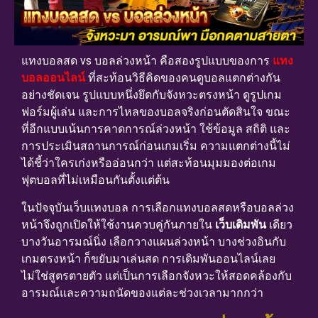
แทงบอลสด vs บอลล่วงหน้า คือสองรูปแบบของการ
แทง
บอลออนไลน์
ที่สะท้อนวิธีคิดของคนดูบอลแตกต่างกัน
อย่างชัดเจน รูปแบบหนึ่งยึดกับจังหวะตรงหน้า ดูรูปเกม
ฟอร์มผู้เล่น และการไหลของบอลจริงก่อนตัดสินใจ ขณะ
ที่อีกแบบเน้นการคาดการณ์ล่วงหน้า ใช้ข้อมูล สถิติ และ
การประเมินสถานการณ์ก่อนเกมเริ่ม ความแตกต่างนี้ไม่
ได้ชี้ว่าใครเก่งหรืออ่อนกว่า แต่สะท้อนมุมมองต่อเกม
ฟุตบอลที่ไม่เหมือนกันตั้งแต่ต้น
ในปัจจุบันเว็บแทงบอล การเลือกแทงบอลสดหรือบอลล่วง
หน้าจึงถูกเปิดให้ใช้งานควบคู่กันภายใน
เว็บเดิมพัน
เดียว
บางวันอารมณ์นิ่ง เลือกวางแผนล่วงหน้า บางช่วงอินกับ
เกมตรงหน้า ก็ขยับมาเล่นสด การเดิมพันออนไลน์เลย
ไม่ใช่สูตรตายตัว แต่เป็นการเลือกจังหวะให้สอดคล้องกับ
อารมณ์และความถนัดของแต่ละช่วงเวลามากกว่า