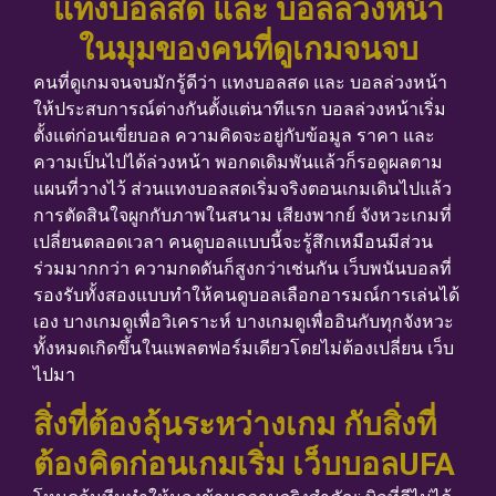
แทงบอลสด และ บอลล่วงหน้า
ในมุมของคนที่ดูเกมจนจบ
คนที่ดูเกมจนจบมักรู้ดีว่า แทงบอลสด และ บอลล่วงหน้า
ให้ประสบการณ์ต่างกันตั้งแต่นาทีแรก บอลล่วงหน้าเริ่ม
ตั้งแต่ก่อนเขี่ยบอล ความคิดจะอยู่กับข้อมูล ราคา และ
ความเป็นไปได้ล่วงหน้า พอกดเดิมพันแล้วก็รอดูผลตาม
แผนที่วางไว้ ส่วนแทงบอลสดเริ่มจริงตอนเกมเดินไปแล้ว
การตัดสินใจผูกกับภาพในสนาม เสียงพากย์ จังหวะเกมที่
เปลี่ยนตลอดเวลา คนดูบอลแบบนี้จะรู้สึกเหมือนมีส่วน
ร่วมมากกว่า ความกดดันก็สูงกว่าเช่นกัน เว็บพนันบอลที่
รองรับทั้งสองแบบทำให้คนดูบอลเลือกอารมณ์การเล่นได้
เอง บางเกมดูเพื่อวิเคราะห์ บางเกมดูเพื่ออินกับทุกจังหวะ
ทั้งหมดเกิดขึ้นในแพลตฟอร์มเดียวโดยไม่ต้องเปลี่ยน เว็บ
ไปมา
สิ่งที่ต้องลุ้นระหว่างเกม กับสิ่งที่
ต้องคิดก่อนเกมเริ่ม เว็บบอลUFA