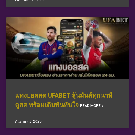
แทงบอลสด UFABET ลุ้นมันส์ทุกนาที
ดูสด พร้อมเดิมพันทันใจ
READ MORE »
กันยายน 1, 2025