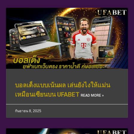
บอลเต็งแบบเน้นผล เล่นยังไงให้แม่น
เหมือนเซียนบน UFABET
READ MORE »
กันยายน 8, 2025