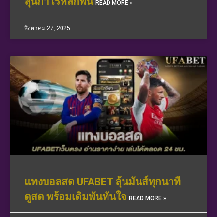
ลุ้นกำไรหลักพัน
READ MORE »
สิงหาคม 27, 2025
แทงบอลสด UFABET ลุ้นมันส์ทุกนาที
ดูสด พร้อมเดิมพันทันใจ
READ MORE »