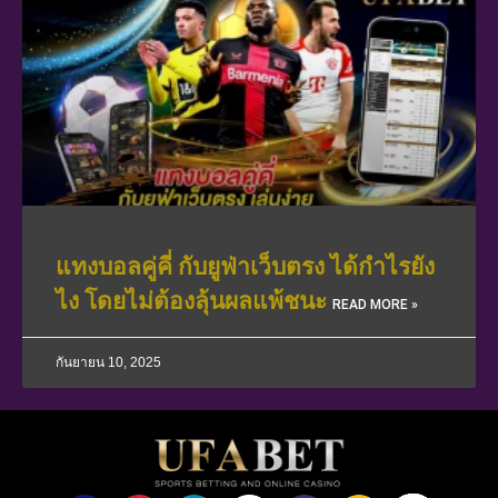
แทงบอลคู่คี่ กับยูฟ่าเว็บตรง ได้กำไรยัง
ไง โดยไม่ต้องลุ้นผลแพ้ชนะ
READ MORE »
กันยายน 10, 2025