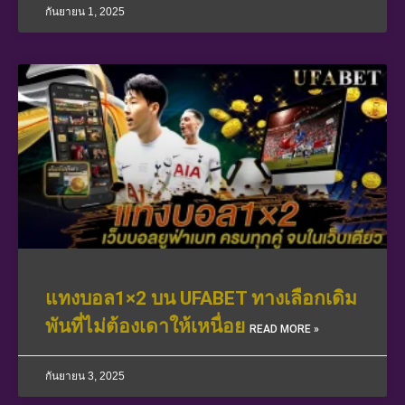
กันยายน 1, 2025
แทงบอล1×2 บน UFABET ทางเลือกเดิม
พันที่ไม่ต้องเดาให้เหนื่อย
READ MORE »
กันยายน 3, 2025