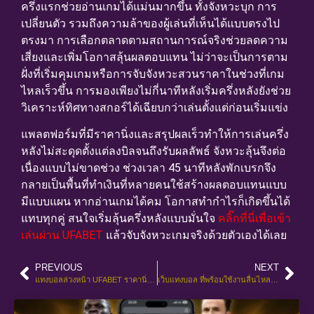
ครึ่งแรกช่วยอ่านเกมได้แม่นมากขึ้น ทั้งจังหวะบุก การ
เปลี่ยนตัว รวมถึงความล้าของผู้เล่นที่เห็นได้แบบตรงไป
ตรงมา การเลือกตลาดตามสถานการณ์จริงช่วยลดความ
เสี่ยงและเพิ่มโอกาสลุ้นผลตอบแทน ไม่ว่าจะเป็นการตาม
ฝั่งที่เริ่มคุมเกมหรือการจับจังหวะสวนราคาในช่วงที่เกม
ไหลเร็วขึ้น การมองเพียงไม่กี่นาทีหลังเริ่มครึ่งหลังยังช่วย
วิเคราะห์ทิศทางสกอร์ได้เฉียบกว่าเล่นตั้งแต่ก่อนเริ่มแข่ง
แพลตฟอร์มที่มีราคานิ่งและสรุปผลเร็วทำให้การเล่นครึ่ง
หลังไม่สะดุดตั้งแต่ลงบิลจนถึงรับผลลัพธ์ จังหวะลุ้นจึงต่อ
เนื่องแบบไม่ขาดช่วง ช่วงเวลา 45 นาทีหลังพักเบรกจึง
กลายเป็นพื้นที่ทำเงินที่หลายคนใช้สร้างผลตอบแทนแบบ
มีแบบแผน หากอ่านเกมได้คม โอกาสทำกำไรก็เกิดขึ้นได้
แทบทุกคู่ สนใจเริ่มลุ้นครึ่งหลังแบบมั่นใจ
คลิ๊กที่นี่เพื่อเข้า
เล่นผ่าน UFABET
แล้วจับจังหวะเกมจริงด้วยตัวเองได้เลย
PREVIOUS
NEXT
แทงบอลล่วงหน้า UFABET ราคานิ่ง ระบบเสถียร วางแผนง่ายสุด
เว็บแทงบอล ที่พร้อมใช้งานลื่นไหลบน UFABET แบบมั่นใจกว่าเดิม