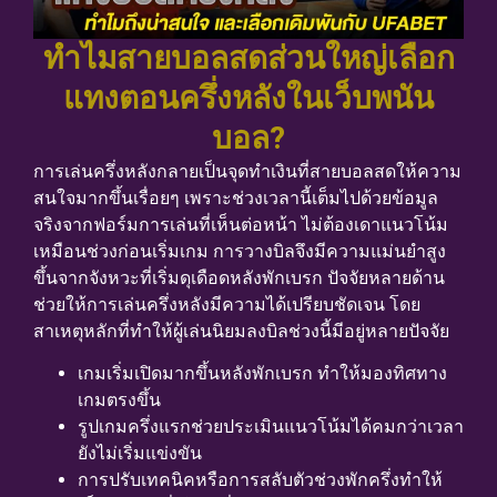
ทำไมสายบอลสดส่วนใหญ่เลือก
แทงตอนครึ่งหลังในเว็บพนัน
บอล?
การเล่นครึ่งหลังกลายเป็นจุดทำเงินที่สายบอลสดให้ความ
สนใจมากขึ้นเรื่อยๆ เพราะช่วงเวลานี้เต็มไปด้วยข้อมูล
จริงจากฟอร์มการเล่นที่เห็นต่อหน้า ไม่ต้องเดาแนวโน้ม
เหมือนช่วงก่อนเริ่มเกม การวางบิลจึงมีความแม่นยำสูง
ขึ้นจากจังหวะที่เริ่มดุเดือดหลังพักเบรก ปัจจัยหลายด้าน
ช่วยให้การเล่นครึ่งหลังมีความได้เปรียบชัดเจน โดย
สาเหตุหลักที่ทำให้ผู้เล่นนิยมลงบิลช่วงนี้มีอยู่หลายปัจจัย
เกมเริ่มเปิดมากขึ้นหลังพักเบรก ทำให้มองทิศทาง
เกมตรงขึ้น
รูปเกมครึ่งแรกช่วยประเมินแนวโน้มได้คมกว่าเวลา
ยังไม่เริ่มแข่งขัน
การปรับเทคนิคหรือการสลับตัวช่วงพักครึ่งทำให้