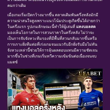
คมกว่าเดิม
เมื่อเกมเริ่มเปิดกว้างมากขึ้น ตลาดเดิมพันครึ่งหลังมักมี
ความน่าสนใจสูงเพราะแนวโน้มประตูเกิดขึ้นได้ง่ายกว่า
ในครึ่งแรก รูปเกมลักษณะนี้ทำให้ผู้เล่นที่
แทงบอลสด
มองเห็นโอกาสในการสวนราคาในครึ่งหลัง ไม่ว่าจะ
เป็นการจับจังหวะทีมรองที่มีพื้นที่สวนกลับมากขึ้นหรือ
การเกาะฝั่งทีมต่อที่เร่งเกมจนแนวรับอีกฝั่งรับมือไม่ทัน
จังหวะเหล่านี้ช่วยให้การลุ้นผลตอบแทนมีความชัดเจน
มากขึ้นในช่วงที่เกมเริ่มทวีความเข้มข้นต่อเนื่องจนจบ
แมตช์