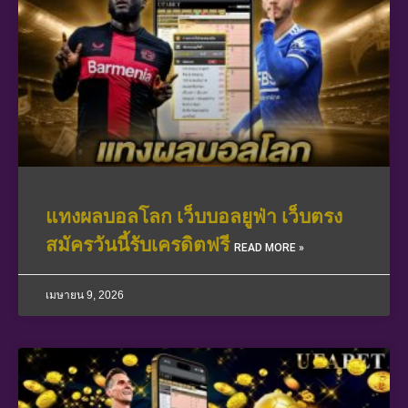
แทงผลบอลโลก เว็บบอลยูฟ่า เว็บตรง
สมัครวันนี้รับเครดิตฟรี
READ MORE »
เมษายน 9, 2026