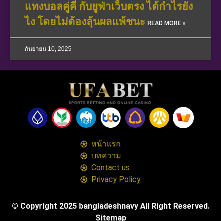
แทงบอลคู่คี่ กับยูฟ่าเว็บตรง ได้กำไรยัง
ไง โดยไม่ต้องลุ้นผลแพ้ชนะ
READ MORE »
กันยายน 10, 2025
หน้าแรก
บทความ
Contact us
Privacy Policy
© Copyright 2025 bangladeshnavy All Right Reserved.
S
itemap