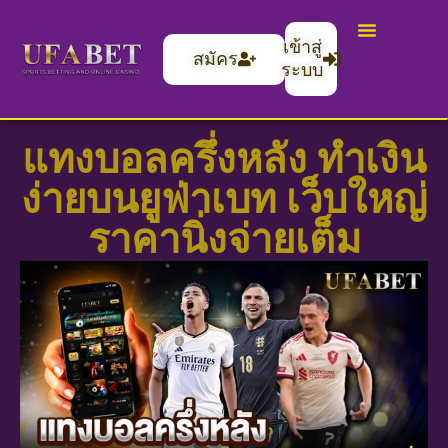
เข้าสู่
สมัคร
ระบบ
แทงบอลครึ่งหลัง ทำเงิน
ง่ายบนยูฟ่าเบท เว็บใหญ่
ราคานิ่งจ่ายเต็ม