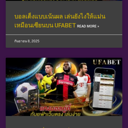
บอลเต็งแบบเน้นผล เล่นยังไงให้แม่น
เหมือนเซียนบน UFABET
READ MORE »
กันยายน 8, 2025