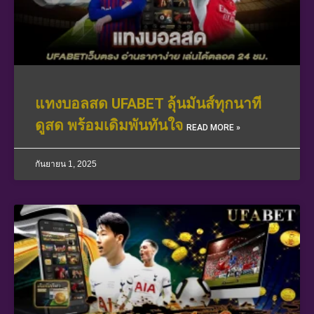
แทงบอลสด UFABET ลุ้นมันส์ทุกนาที
ดูสด พร้อมเดิมพันทันใจ
READ MORE »
กันยายน 1, 2025