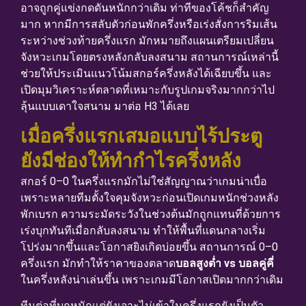
อาจถูกคู่แข่งกดดันหนักกว่าเดิม ท่าทีของโค้ชก็สำคัญ
มาก หากมีการสลับตัวก่อนพักครึ่งหรือเร่งสั่งการริมเส้น
ระหว่างช่วงท้ายครึ่งแรก มักหมายถึงแผนเตรียมเปลี่ยน
จังหวะเกมโดยตรงหลังกลับลงสนาม สถานการณ์เหล่านี้
ช่วยให้ประเมินแนวโน้มสกอร์ครึ่งหลังได้เฉียบขึ้น และ
เปิดมุมวิเคราะห์ตลาดที่เหมาะกับรูปเกมจริงมากกว่าไป
ลุ้นแบบเดาใจสนาม มาต่อ H3 ได้เลย
เมื่อครึ่งแรกเสมอแบบไร้ประตู
ยังมีช่องให้ทำกำไรครึ่งหลัง
สกอร์ 0–0 ในครึ่งแรกมักไม่ใช่สัญญาณว่าเกมน่าเบื่อ
เพราะหลายทีมตั้งใจคุมจังหวะก่อนเปิดเกมหนักช่วงหลัง
พักเบรก ความระมัดระวังในช่วงต้นมักถูกแทนที่ด้วยการ
เร่งบุกทันทีเมื่อกลับลงสนาม ทำให้พื้นที่แดนกลางเริ่ม
โปร่งมากขึ้นและโอกาสยิงเกิดบ่อยขึ้น สถานการณ์ 0–0
ครึ่งแรก มักทำให้ราคาของตลาด
บอลสูงต่ำ vs บอลคู่คี่
ในครึ่งหลังน่าเล่นขึ้น เพราะเกมมีโอกาสเปิดมากกว่าเดิม
ทีมต่อที่บุกหนักแต่ยังเจาะไม่เข้าในครึ่งแรกยังเป็นตัว