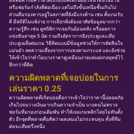
ทีมต่อควรมีความได้เปรียบแค่เล็กน้อย เช่น เล่นในบ้าน
หรือฟอร์มกำลังดีต่อเนื่อง แต่ไม่ถึงขั้นเหนือชั้นเกินไป
ส่วนทีมรองควรอยู่ในสภาพที่ยังมีแรงต้าน เช่น ตั้งเกมรับ
ดี มีสถิติไม่แพ้ง่าย การเลือกฝั่งต้องอาศัยข้อมูลมากกว่า
ความรู้สึก เช่น ดูสถิติการเจอกันย้อนหลัง หรือผลการ
แข่งขันล่าสุด 5 นัด รวมถึงอัตราการยิงประตูและเสีย
ประตูเฉลี่ยต่อเกม วิธีคิดแบบมีข้อมูลช่วยให้การตัดสินใจ
แม่นยำ ลดความเสี่ยงจากการแทงตามกระแส และยังช่วย
ให้เข้าใจว่าทำไมบางราคาดูเหมือนง่ายแต่แฝงกลยุทธ์ไว้
ลึกกว่าที่คิด
ความผิดพลาดที่เจอบ่อยในการ
เล่นราคา 0.25
ความผิดพลาดที่เกิดบ่อยคือการเข้าใจว่าราคานี้ปลอดภัย
เกินไปจนวางเงินมากเกินความจำเป็น บางคนไม่ตรวจ
ฟอร์มทีมรองก่อนเดิมพัน ทำให้เจอเกมพลิกโดยไม่ทันตั้ง
ตัว อีกจุดที่พลาดคือคิดว่าผลเสมอไม่กระทบทุน ทั้งที่ทีม
ต่อจะเสียครึ่งหนึ่ง