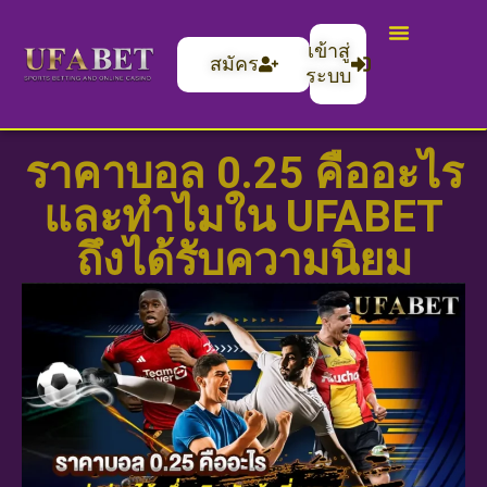
เข้าสู่
สมัคร
ระบบ
ราคาบอล 0.25 คืออะไร
และทำไมใน UFABET
ถึงได้รับความนิยม