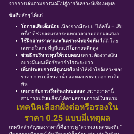
จากการเล่นตามอารมณ์ไปสู่การวิเคราะห์เชิงเหตุผล
ข้อดีหลักๆ ได้แก่
โอกาสเสียเต็มน้อย
เนื่องจากมีระบบ “ได้ครึ่ง – เสีย
ครึ่ง” ที่ช่วยลดแรงกระแทกเวลาเกมออกผลเสมอ
ใช้ฝึกอ่านราคาและวิเคราะห์ฟอร์มทีม
ได้ดี โดย
เฉพาะในเกมที่สูสีและมีโอกาสพลิกสูง
ช่วยฝึกบริหารทุนให้รอบคอบ
เพราะต้องวางเงิน
อย่างมีแผนเพื่อรักษากำไรระยะยาว
เพิ่มประสบการณ์ดูเกมจริง
ทำให้เข้าใจจังหวะของ
ราคา การเปลี่ยนค่าน้ำ และผลกระทบต่อการเดิม
พัน
เหมาะกับการเริ่มต้นเล่นบอลสด
เพราะราคานี้
สามารถปรับเปลี่ยนได้ตามสถานการณ์ในสนาม
เทคนิคเลือกฝั่งต่อหรือรองใน
ราคา 0.25 แบบมีเหตุผล
เทคนิคสำคัญของราคานี้คือการดู “ความสมดุลของทีม”