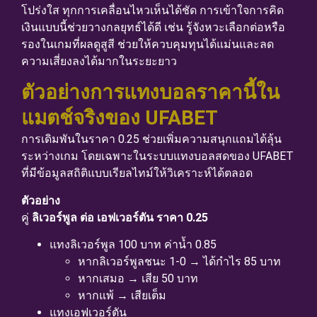
โปร่งใส ทุกการเคลื่อนไหวเห็นได้ชัด การเข้าใจการคิด
เงินแบบนี้ช่วยวางกลยุทธ์ได้ดี เช่น รู้จังหวะเลือกต่อหรือ
รองในเกมที่ผลดูสูสี ช่วยให้ควบคุมทุนได้แม่นและลด
ความเสี่ยงลงได้มากในระยะยาว
ตัวอย่างการแทงบอลราคานี้ใน
แมตช์จริงของ UFABET
การเดิมพันในราคา 0.25 ช่วยเพิ่มความสนุกแถมได้ลุ้น
ระหว่างเกม โดยเฉพาะในระบบแทงบอลสดของ UFABET
ที่มีข้อมูลสถิติแบบเรียลไทม์ให้วิเคราะห์ได้ตลอด
ตัวอย่าง
คู่
ลิเวอร์พูล ต่อ เอฟเวอร์ตัน ราคา 0.25
แทงลิเวอร์พูล 100 บาท ค่าน้ำ 0.85
หากลิเวอร์พูลชนะ 1-0 → ได้กำไร 85 บาท
หากเสมอ → เสีย 50 บาท
หากแพ้ → เสียเต็ม
แทงเอฟเวอร์ตัน