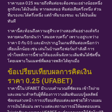
ราคาบอล 0.25 หมายถึงทีมต่อจะต้องชนะอย่างน้อยหนึ่ง
ลูกถึงจะได้เงินเต็ม หากผลเสมอ ทีมต่อเสียครึ่งหนึ่ง ส่วน
ทีมรองจะได้ครึ่งหนึ่ง แต่ถ้าทีมรองชนะ จะได้เงินเต็ม
ทันที
ราคานี้สะท้อนถึงความสูสีระหว่างสองทีมอย่างแท้จริง
หลายคนเรียกมันว่า “เสมอควบครึ่ง” เพราะอยู่ระหว่าง
ราคา 0 กับ 0.5 และมักปรากฏในเกมที่ทีมต่อเหนือกว่า
เพียงเล็กน้อย เช่น เล่นในบ้านหรือฟอร์มกำลังดี การ
เข้าใจหลักการนี้ช่วยให้มองเห็นจังหวะเดิมพันได้ชัดขึ้น
โดยเฉพาะในแมตช์ที่ผลอาจพลิกได้ทุกเมื่อ
ข้อเปรียบเทียบผลการคิดเงิน
ราคา 0.25 (UFABET)
ราคานี้ใน UFABET มีระบบคำนวณที่ชัดเจน เข้าใจง่าย
และเหมาะสำหรับผู้ที่ต้องการวางเดิมพันแบบรู้ผลลัพธ์
ชัดเจนล่วงหน้า การเปรียบเทียบแต่ละผลช่วยให้วางแผน
การเงินได้แม่น เพราะแต่ละสถานการณ์ให้ผลตอบแทน