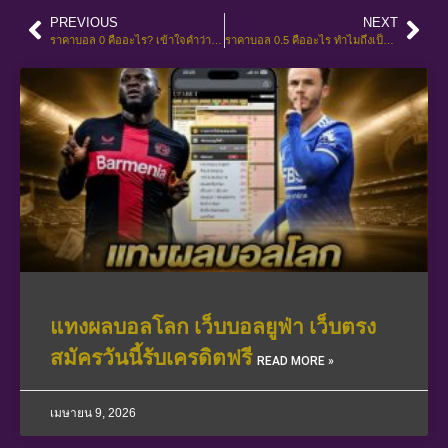
PREVIOUS
NEXT
ราคาบอล 0 คืออะไร? เข้าใจคำว่า ‘เสมอ’ ในการแทงบอล
ราคาบอล 0.5 คืออะไร ทำไมถึงเป็นราคายอดนิยมใน UFABET
แทงผลบอลโลก เว็บบอลยูฟ่า เว็บตรง
สมัครวันนี้รับเครดิตฟรี
READ MORE »
เมษายน 9, 2026