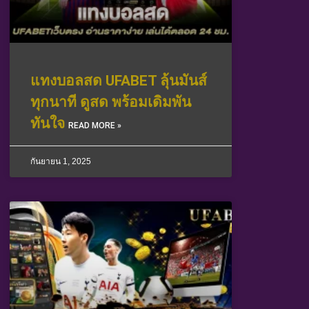
แทงบอลสด UFABET ลุ้นมันส์
ทุกนาที ดูสด พร้อมเดิมพัน
ทันใจ
READ MORE »
กันยายน 1, 2025