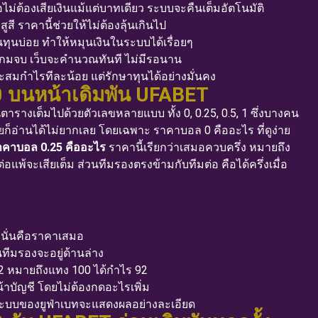
ม่ต้องเสียเงินแม้แต่บาทเดียว ระบบจะคืนเต็มอัตโนมัติ
่สูสี ราคานี้ช่วยให้ไม่ต้องลุ้นเกินไป
ทุนบ่อย ทำให้หมุนเงินในระบบได้เรื่อยๆ
อเกมจบ เว็บจะคำนวณทันที ไม่มีรอนาน
ะสมกำไรทีละน้อย แต่รักษาทุนได้อย่างมั่นคง
0 บนหน้าเดิมพัน UFABET
ตารางเต็มไปด้วยตัวเลขหลายแบบ ทั้ง 0, 0.25, 0.5, 1 ซึ่งบางคน
อยก็อ่านได้ไม่ยากเลย โดยเฉพาะ ราคาบอล 0 คืออะไร ที่ดูง่าย
าคาบอล 0.25 คืออะไร
ราคานี้เรียกว่าเสมอควบครึ่ง หมายถึง
่อแพ้จะเสียเต็ม ส่วนทีมรองตรงข้ามกับทีมต่อ คือได้ครึ่งเมื่อ
ม นั่นคือราคาเสมอ
วนทีมรองจะอยู่ด้านล่าง
.92 หมายถึงแทง 100 ได้กำไร 92
้าบัญชี โดยไม่ต้องกดอะไรเพิ่ม
ล ระบบของยูฟ่าเบทจะแสดงผลอย่างละเอียด