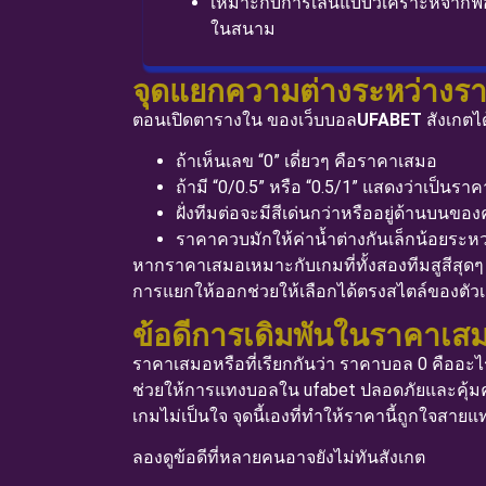
เหมาะกับการเล่นแบบวิเคราะห์จากฟ
ในสนาม
จุดแยกความต่างระหว่างร
ตอนเปิดตารางใน ของเว็บบอล
UFABET
สังเกตไ
ถ้าเห็นเลข “0” เดี่ยวๆ คือราคาเสมอ
ถ้ามี “0/0.5” หรือ “0.5/1” แสดงว่าเป็นร
ฝั่งทีมต่อจะมีสีเด่นกว่าหรืออยู่ด้านบนของ
ราคาควบมักให้ค่าน้ำต่างกันเล็กน้อยระหว่
หากราคาเสมอเหมาะกับเกมที่ทั้งสองทีมสูสีสุดๆ
การแยกให้ออกช่วยให้เลือกได้ตรงสไตล์ของตัวเอง
ข้อดีการเดิมพันในราคาเส
ราคาเสมอหรือที่เรียกกันว่า ราคาบอล 0 คืออะไร
ช่วยให้การแทงบอลใน ufabet ปลอดภัยและคุ้มค่าม
เกมไม่เป็นใจ จุดนี้เองที่ทำให้ราคานี้ถูกใจ
ลองดูข้อดีที่หลายคนอาจยังไม่ทันสังเกต