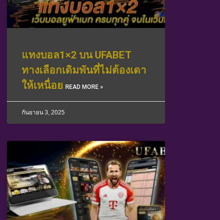
แทงบอล1×2 บน UFABET
ทางเลือกเดิมพันที่ไม่ต้องเดา
ให้เหนื่อย
READ MORE »
กันยายน 3, 2025