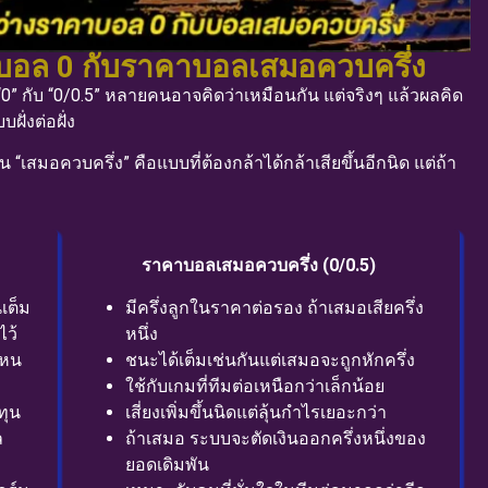
บอล 0 กับราคาบอลเสมอควบครึ่ง
“0” กับ “0/0.5” หลายคนอาจคิดว่าเหมือนกัน แต่จริงๆ แล้วผลคิด
ฝั่งต่อฝั่ง
“เสมอควบครึ่ง” คือแบบที่ต้องกล้าได้กล้าเสียขึ้นอีกนิด แต่ถ้า
ราคาบอลเสมอควบครึ่ง (0/0.5)
เต็ม
มีครึ่งลูกในราคาต่อรอง ถ้าเสมอเสียครึ่ง
ไว้
หนึ่ง
ไหน
ชนะได้เต็มเช่นกันแต่เสมอจะถูกหักครึ่ง
ใช้กับเกมที่ทีมต่อเหนือกว่าเล็กน้อย
ทุน
เสี่ยงเพิ่มขึ้นนิดแต่ลุ้นกำไรเยอะกว่า
ล
ถ้าเสมอ ระบบจะตัดเงินออกครึ่งหนึ่งของ
ยอดเดิมพัน