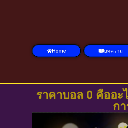
Home
บทความ
ราคาบอล 0 คืออะไร
กา