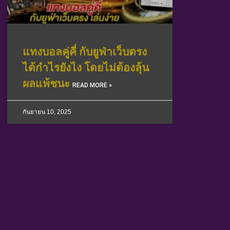
แทงบอลคู่คี่ กับยูฟ่าเว็บตรง
ได้กำไรยังไง โดยไม่ต้องลุ้น
ผลแพ้ชนะ
READ MORE »
กันยายน 10, 2025