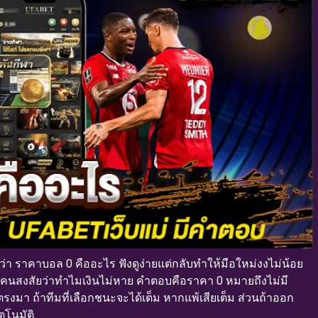
่า ราคาบอล 0 คืออะไร ฟังดูง่ายแต่กลับทำให้มือใหม่งงไม่น้อย
ยคนสงสัยว่าทำไมเงินไม่หาย คำตอบคือราคา 0 หมายถึงไม่มี
งมา ถ้าทีมที่เลือกชนะจะได้เต็ม หากแพ้เสียเต็ม ส่วนถ้าออก
ตโนมัติ