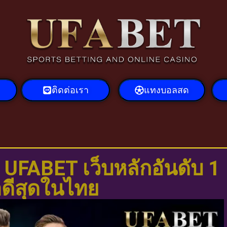
ติดต่อเรา
แทงบอลสด
FABET เว็บหลักอันดับ 1
ดีสุดในไทย