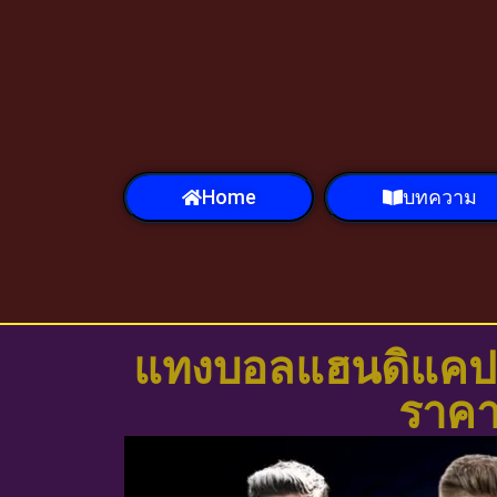
Home
บทความ
แทงบอลแฮนดิแคป U
ราคา