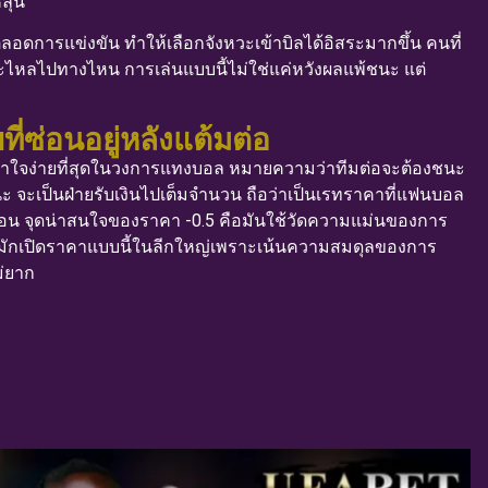
ลุ้น
อดการแข่งขัน ทำให้เลือกจังหวะเข้าบิลได้อิสระมากขึ้น คนที่
ะไหลไปทางไหน การเล่นแบบนี้ไม่ใช่แค่หวังผลแพ้ชนะ แต่
่ซ่อนอยู่หลังแต้มต่อ
เข้าใจง่ายที่สุดในวงการแทงบอล หมายความว่าทีมต่อจะต้องชนะ
นะ จะเป็นฝ่ายรับเงินไปเต็มจำนวน ถือว่าเป็นเรทราคาที่แฟนบอล
ซ้อน
จุดน่าสนใจของราคา -0.5 คือมันใช้วัดความแม่นของการ
BET มักเปิดราคาแบบนี้ในลีกใหญ่เพราะเน้นความสมดุลของการ
ม่ยาก