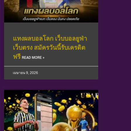
แทงผลบอลโลก เว็บบอลยูฟ่า
เว็บตรง สมัครวันนี้รับเครดิต
ฟรี
READ MORE »
เมษายน 9, 2026