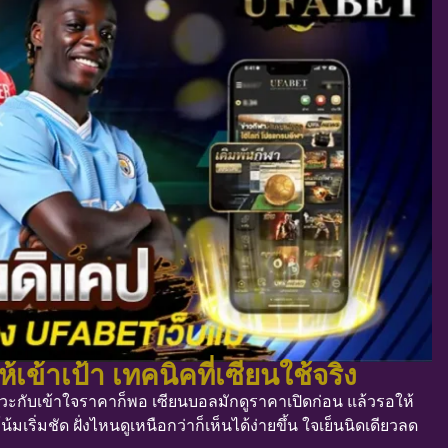
ข้าเป้า เทคนิคที่เซียนใช้จริง
ังหวะกับเข้าใจราคาก็พอ เซียนบอลมักดูราคาเปิดก่อน แล้วรอให้
มเริ่มชัด ฝั่งไหนดูเหนือกว่าก็เห็นได้ง่ายขึ้น ใจเย็นนิดเดียวลด