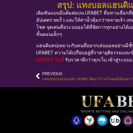
สรุป: แทงบอลแฮนดิแคป
เดิมพันแบบมีแต้มต่อบน UFABET คือทางเลือกที่
อัปเดตรวดเร็ว และให้ค่าน้ำคุ้มกว่าหลายเจ้า เห
โชค จุดเด่นคือระบบออโต้ที่จัดการทุกอย่างได้เ
ขั้นตอนเล็กๆ
แฮนดิแคปเหมาะกับคนที่อยากเล่นบอลอย่างมีชั้นเ
UFABET ความได้เปรียบอยู่ที่ราคายุติธรรมและ
UFABET วันนี้
รับราคาดีกว่าทุกเว็บ เข้าสู่ระบบ
PREVIOUS
แทงบอลประตูรวม สูงต่ำ UFABET คืออะไร? ทำไมคนถึงนิยมมาก