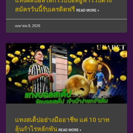
แทงผลบอลโลก เว็บบอลยูฟ่า เว็บตรง
สมัครวันนี้รับเครดิตฟรี
READ MORE »
เมษายน 9, 2026
แทงสเต็ปอย่างมืออาชีพ แค่ 10 บาท
ลุ้นกำไรหลักพัน
READ MORE »