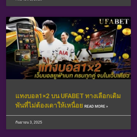
แทงบอล1×2 บน UFABET ทางเลือกเดิม
พันที่ไม่ต้องเดาให้เหนื่อย
READ MORE »
กันยายน 3, 2025