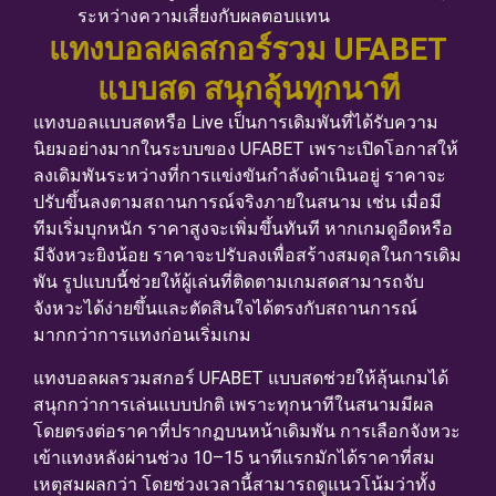
ระหว่างความเสี่ยงกับผลตอบแทน
แทงบอลผลสกอร์รวม UFABET
แบบสด สนุกลุ้นทุกนาที
แทงบอลแบบสดหรือ Live เป็นการเดิมพันที่ได้รับความ
นิยมอย่างมากในระบบของ UFABET เพราะเปิดโอกาสให้
ลงเดิมพันระหว่างที่การแข่งขันกำลังดำเนินอยู่ ราคาจะ
ปรับขึ้นลงตามสถานการณ์จริงภายในสนาม เช่น เมื่อมี
ทีมเริ่มบุกหนัก ราคาสูงจะเพิ่มขึ้นทันที หากเกมดูอืดหรือ
มีจังหวะยิงน้อย ราคาจะปรับลงเพื่อสร้างสมดุลในการเดิม
พัน รูปแบบนี้ช่วยให้ผู้เล่นที่ติดตามเกมสดสามารถจับ
จังหวะได้ง่ายขึ้นและตัดสินใจได้ตรงกับสถานการณ์
มากกว่าการแทงก่อนเริ่มเกม
แทงบอลผลรวมสกอร์ UFABET แบบสดช่วยให้ลุ้นเกมได้
สนุกกว่าการเล่นแบบปกติ เพราะทุกนาทีในสนามมีผล
โดยตรงต่อราคาที่ปรากฏบนหน้าเดิมพัน การเลือกจังหวะ
เข้าแทงหลังผ่านช่วง 10–15 นาทีแรกมักได้ราคาที่สม
เหตุสมผลกว่า โดยช่วงเวลานี้สามารถดูแนวโน้มว่าทั้ง