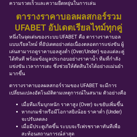
ความรวดเร็วและความยืดหยุ่นในการเล่น
ตารางราคาบอลผลสกอร์รวม
UFABET อัปเดตเรียลไทม์ทุกคู่
หนึ่งในจุดเด่นของระบบ UFABET คือ ตารางราคาบอล
แบบเรียลไทม์ ที่อัปเดตอย่างต่อเนื่องตลอดการแข่งขัน ผู้
เล่นสามารถดูราคาบอลสูงต่ำ (Over/Under) ของแต่ละคู่
ได้ทันที พร้อมข้อมูลประกอบอย่างราคาน้ำ ทีมที่กำลัง
แข่งขัน เวลาการเตะ ซึ่งช่วยให้ตัดสินใจได้อย่างแม่นยำ
มากขึ้น
ตารางราคาบอลผลสกอร์รวมของ UFABET จะมีการ
เปลี่ยนแปลงอัตโนมัติตามเหตุการณ์ในสนาม ตัวอย่างคือ
เมื่อทีมเริ่มบุกหนัก ราคาสูง (Over) จะขยับเพิ่มขึ้น
หากเกมช้าหรือมีโอกาสยิงน้อย ราคาต่ำ (Under)
จะปรับลดลง
เมื่อมีประตูเกิดขึ้น ระบบจะรีเฟรชราคาทันทีเพื่อ
สะท้อนสถานการณ์ล่าสุด