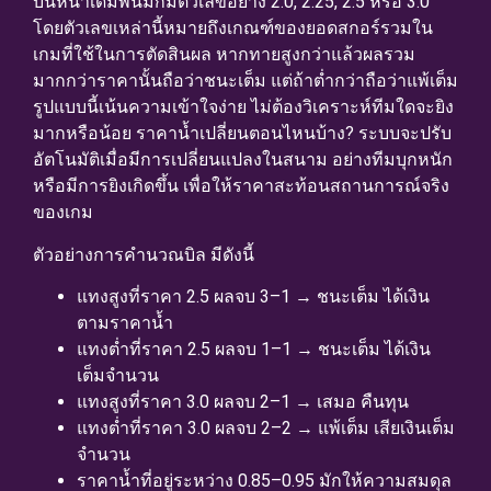
บนหน้าเดิมพันมักมีตัวเลขอย่าง 2.0, 2.25, 2.5 หรือ 3.0
โดยตัวเลขเหล่านี้หมายถึงเกณฑ์ของยอดสกอร์รวมใน
เกมที่ใช้ในการตัดสินผล หากทายสูงกว่าแล้วผลรวม
มากกว่าราคานั้นถือว่าชนะเต็ม แต่ถ้าต่ำกว่าถือว่าแพ้เต็ม
รูปแบบนี้เน้นความเข้าใจง่าย ไม่ต้องวิเคราะห์ทีมใดจะยิง
มากหรือน้อย
ราคาน้ำเปลี่ยนตอนไหนบ้าง? ระบบจะปรับ
อัตโนมัติเมื่อมีการเปลี่ยนแปลงในสนาม อย่างทีมบุกหนัก
หรือมีการยิงเกิดขึ้น เพื่อให้ราคาสะท้อนสถานการณ์จริง
ของเกม
ตัวอย่างการคำนวณบิล มีดังนี้
แทงสูงที่ราคา 2.5 ผลจบ 3–1 → ชนะเต็ม ได้เงิน
ตามราคาน้ำ
แทงต่ำที่ราคา 2.5 ผลจบ 1–1 → ชนะเต็ม ได้เงิน
เต็มจำนวน
แทงสูงที่ราคา 3.0 ผลจบ 2–1 → เสมอ คืนทุน
แทงต่ำที่ราคา 3.0 ผลจบ 2–2 → แพ้เต็ม เสียเงินเต็ม
จำนวน
ราคาน้ำที่อยู่ระหว่าง 0.85–0.95 มักให้ความสมดุล