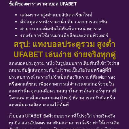
ข้อดีของตารางราคาบอล UFABET
แสดงราคาสูงต่ำแบบอัปเดตเรียลไทม์
มีข้อมูลครบทั้งราคาน้ำ ทีม เวลาการแข่งขัน
สามารถกดเดิมพันได้ทันทีจากหน้าตาราง
รองรับการใช้งานผ่านมือถือและคอมพิวเตอร์
สรุป: แทงบอลประตูรวม สูงต่ำ
UFABET เล่นง่าย จ่ายจริงทุกคู่
แทงบอลประตูรวม หนึ่งในรูปแบบการเดิมพันที่เข้าใจง่าย
เหมาะกับผู้เล่นทุกระดับ ไม่ว่าจะเป็นมือใหม่หรือผู้ที่มี
ประสบการณ์ เพราะไม่จำเป็นต้องวิเคราะห์ทีมต่อ–รอง
หรือผลแพ้ชนะ เพียงคาดการณ์จำนวนผลสกอร์รวมใน
เกมเท่านั้น จุดเด่นคือความสนุกในการลุ้นสกอร์ทุกนาที
โดยเฉพาะเมื่อเล่นแบบสด (Live) ที่สามารถปรับบิลหรือ
แทงเพิ่มตามจังหวะเกมได้ทันที
เว็บบอล UFABET ยังมีระบบราคาที่โปร่งใส จ่ายเงินจริง
ทุกบิล และอัปเดตราคาทันสถานการณ์จริง ทำให้การเดิม