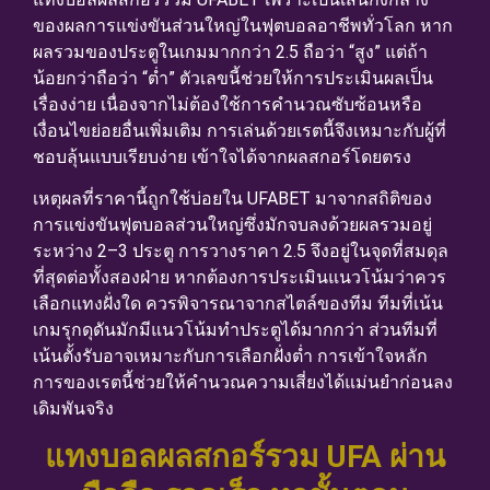
ของผลการแข่งขันส่วนใหญ่ในฟุตบอลอาชีพทั่วโลก หาก
ผลรวมของประตูในเกมมากกว่า 2.5 ถือว่า “สูง” แต่ถ้า
น้อยกว่าถือว่า “ต่ำ” ตัวเลขนี้ช่วยให้การประเมินผลเป็น
เรื่องง่าย เนื่องจากไม่ต้องใช้การคำนวณซับซ้อนหรือ
เงื่อนไขย่อยอื่นเพิ่มเติม การเล่นด้วยเรตนี้จึงเหมาะกับผู้ที่
ชอบลุ้นแบบเรียบง่าย เข้าใจได้จากผลสกอร์โดยตรง
เหตุผลที่ราคานี้ถูกใช้บ่อยใน UFABET มาจากสถิติของ
การแข่งขันฟุตบอลส่วนใหญ่ซึ่งมักจบลงด้วยผลรวมอยู่
ระหว่าง 2–3 ประตู การวางราคา 2.5 จึงอยู่ในจุดที่สมดุล
ที่สุดต่อทั้งสองฝ่าย หากต้องการประเมินแนวโน้มว่าควร
เลือกแทงฝั่งใด ควรพิจารณาจากสไตล์ของทีม ทีมที่เน้น
เกมรุกดุดันมักมีแนวโน้มทำประตูได้มากกว่า ส่วนทีมที่
เน้นตั้งรับอาจเหมาะกับการเลือกฝั่งต่ำ การเข้าใจหลัก
การของเรตนี้ช่วยให้คำนวณความเสี่ยงได้แม่นยำก่อนลง
เดิมพันจริง
แทงบอลผลสกอร์รวม UFA ผ่าน